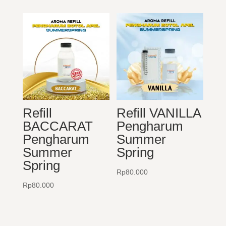
adalah:
ini
Rp20.000.
adalah:
Rp15.000.
Refill
Refill VANILLA
BACCARAT
Pengharum
Pengharum
Summer
Summer
Spring
Spring
Rp
80.000
Rp
80.000