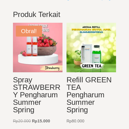
Produk Terkait
Obral!
Spray
Refill GREEN
STRAWBERR
TEA
Y Pengharum
Pengharum
Summer
Summer
Spring
Spring
Harga
Harga
Rp
20.000
Rp
15.000
Rp
80.000
aslinya
saat