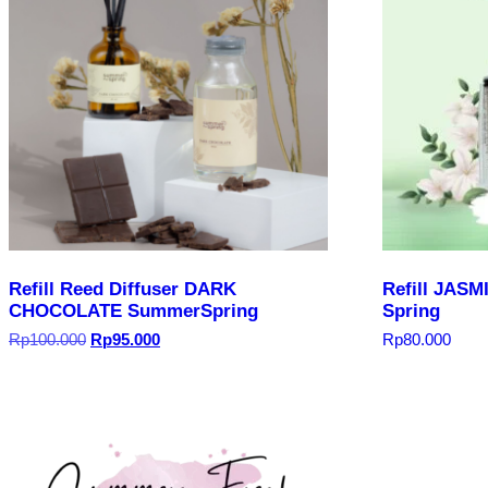
Refill Reed Diffuser DARK
Refill JAS
CHOCOLATE SummerSpring
Spring
Harga
Harga
Rp
100.000
Rp
95.000
Rp
80.000
aslinya
saat
adalah:
ini
Rp100.000.
adalah:
Rp95.000.