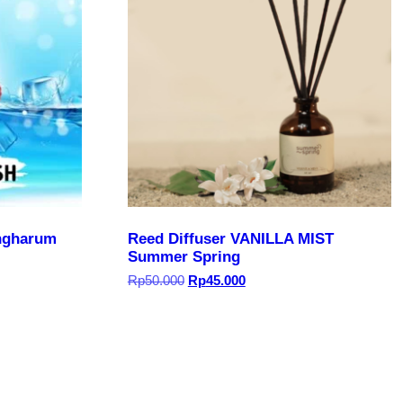
ngharum
Reed Diffuser VANILLA MIST
Summer Spring
Harga
Harga
Rp
50.000
Rp
45.000
aslinya
saat
adalah:
ini
Rp50.000.
adalah:
Rp45.000.