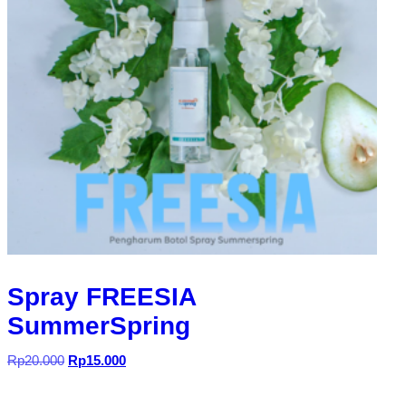
Spray FREESIA
SummerSpring
Harga
Harga
Rp
20.000
Rp
15.000
aslinya
saat
adalah:
ini
Rp20.000.
adalah: