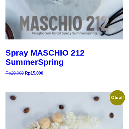
Spray MASCHIO 212
SummerSpring
Harga
Harga
Rp
20.000
Rp
15.000
aslinya
saat
adalah:
ini
Rp20.000.
adalah:
Rp15.000.
Obral!