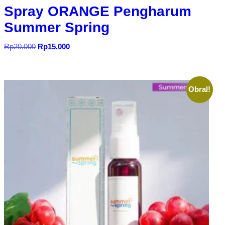
Spray ORANGE Pengharum
Summer Spring
Harga
Harga
Rp
20.000
Rp
15.000
aslinya
saat
adalah:
ini
Rp20.000.
adalah:
Rp15.000.
Obral!