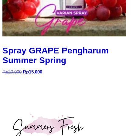
Spray GRAPE Pengharum
Summer Spring
Harga
Harga
Rp
20.000
Rp
15.000
aslinya
saat
adalah:
ini
Rp20.000.
adalah:
Rp15.000.