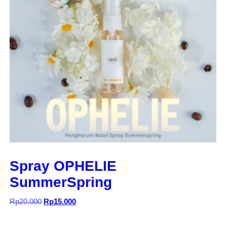
Spray OPHELIE
SummerSpring
Harga
Harga
Rp
20.000
Rp
15.000
aslinya
saat
adalah:
ini
Rp20.000.
adalah: