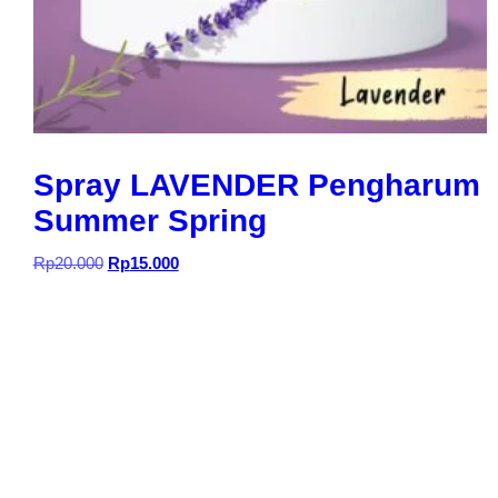
Spray LAVENDER Pengharum
Summer Spring
Harga
Harga
Rp
20.000
Rp
15.000
aslinya
saat
adalah:
ini
Rp20.000.
adalah:
Rp15.000.