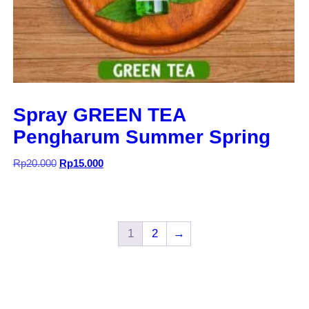
Spray GREEN TEA
Pengharum Summer Spring
Harga
Harga
Rp
20.000
Rp
15.000
aslinya
saat
adalah:
ini
Rp20.000.
adalah:
Rp15.000.
1
2
→