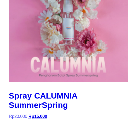
Spray CALUMNIA
SummerSpring
Harga
Harga
Rp
20.000
Rp
15.000
aslinya
saat
adalah:
ini
Rp20.000.
adalah: