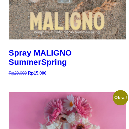
Spray MALIGNO
SummerSpring
Harga
Harga
Rp
20.000
Rp
15.000
aslinya
saat
adalah:
ini
Rp20.000.
adalah:
Rp15.000.
Obral!