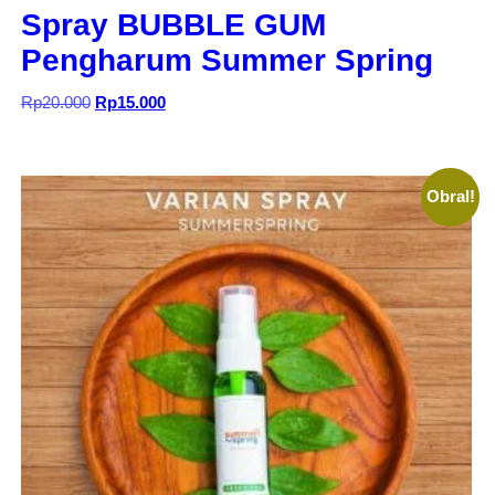
Spray BUBBLE GUM
Pengharum Summer Spring
Harga
Harga
Rp
20.000
Rp
15.000
aslinya
saat
adalah:
ini
Rp20.000.
adalah:
Rp15.000.
Obral!