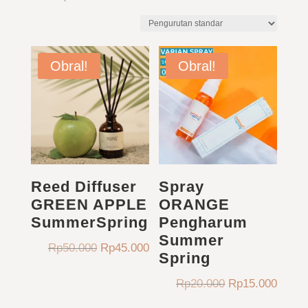
Obral!
Obral!
Reed Diffuser
Spray
GREEN APPLE
ORANGE
SummerSpring
Pengharum
Summer
Harga
Harga
Rp
50.000
Rp
45.000
Spring
aslinya
saat
adalah:
ini
Harga
Harga
Rp
20.000
Rp
15.000
Rp50.000.
adalah:
aslinya
saat