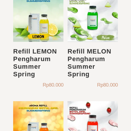
Rp18.000.
Refill LEMON
Refill MELON
Pengharum
Pengharum
Summer
Summer
Spring
Spring
Rp
80.000
Rp
80.000