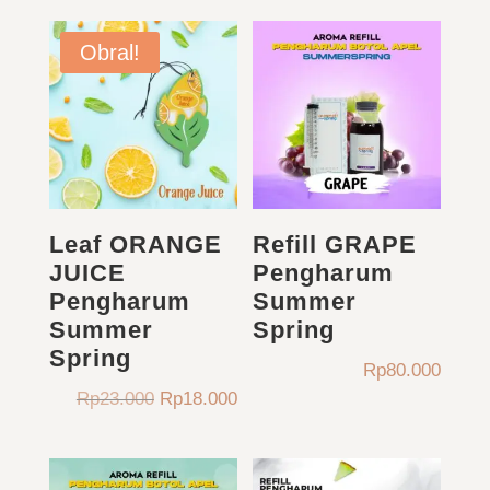
Rp45.000.
adalah:
ini
Rp20.000.
adala
Obral!
Rp15.
Leaf ORANGE
Refill GRAPE
JUICE
Pengharum
Pengharum
Summer
Summer
Spring
Spring
Rp
80.000
Harga
Harga
Rp
23.000
Rp
18.000
aslinya
saat
adalah:
ini
Rp23.000.
adalah: