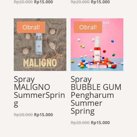
Harga
Harga
Harga
Harga
Rp
20.000
Rp
15.000
Rp
20.000
Rp
15.000
aslinya
saat
aslinya
saat
adalah:
ini
adalah:
ini
Rp20.000.
adalah:
Rp20.000.
adalah:
Obral!
Obral!
Rp15.000.
Rp15.000.
Spray
Spray
MALIGNO
BUBBLE GUM
SummerSprin
Pengharum
g
Summer
Spring
Harga
Harga
Rp
20.000
Rp
15.000
aslinya
saat
Harga
Harga
Rp
20.000
Rp
15.000
adalah:
ini
aslinya
saat