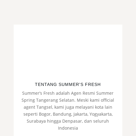
Rp20.000.
adalah:
adalah:
ini
Rp15.000.
Rp20.000.
adalah:
Rp15.000.
TENTANG SUMMER'S FRESH
Summer’s Fresh adalah Agen Resmi Summer
Spring Tangerang Selatan. Meski kami official
agent Tangsel, kami juga melayani kota lain
seperti Bogor, Bandung, Jakarta, Yogyakarta,
Surabaya hingga Denpasar, dan seluruh
Indonesia