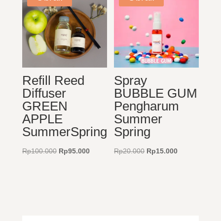
Refill Reed
Spray
Diffuser
BUBBLE GUM
GREEN
Pengharum
APPLE
Summer
SummerSpring
Spring
Harga
Harga
Harga
Harga
Rp
100.000
Rp
95.000
Rp
20.000
Rp
15.000
aslinya
saat
aslinya
saat
adalah:
ini
adalah:
ini
Rp100.000.
adalah:
Rp20.000.
adalah:
Rp95.000.
Rp15.000.