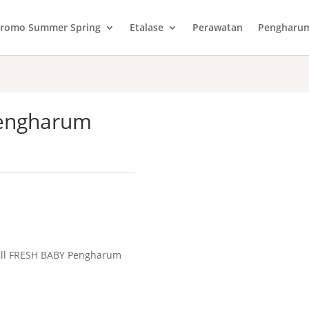
romo Summer Spring
Etalase
Perawatan
Pengharu
Pengharum
fill FRESH BABY Pengharum