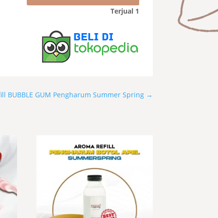
Refill
Terjual 1
FRESH
BABY
Pengharum
Summer
Spring
fill BUBBLE GUM Pengharum Summer Spring
→