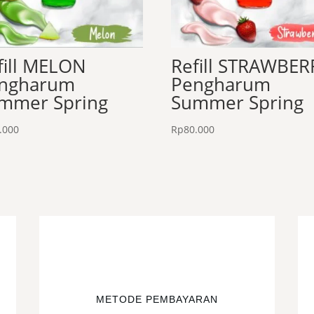
fill MELON
Refill STRAWBER
ngharum
Pengharum
mmer Spring
Summer Spring
.000
Rp
80.000
METODE PEMBAYARAN