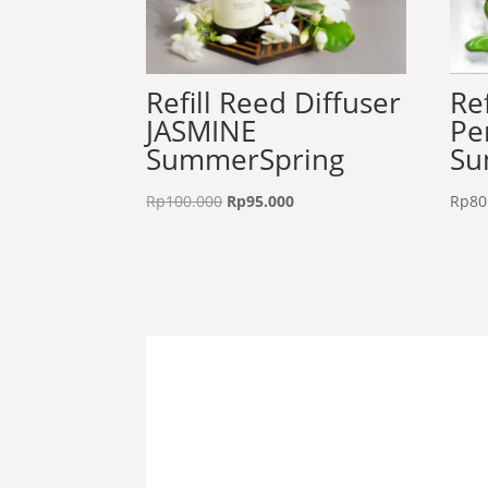
Refill Reed Diffuser
Re
JASMINE
Pe
SummerSpring
Su
Harga
Harga
Rp
100.000
Rp
95.000
Rp
80
aslinya
saat
adalah:
ini
Rp100.000.
adalah:
Rp95.000.