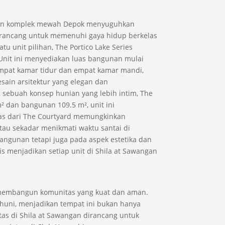
angan komplek mewah Depok menyuguhkan
n dirancang untuk memenuhi gaya hidup berkelas
u unit pilihan, The Portico Lake Series
Unit ini menyediakan luas bangunan mulai
 empat kamar tidur dan empat kamar mandi,
sain arsitektur yang elegan dan
sebuah konsep hunian yang lebih intim, The
 dan bangunan 109.5 m², unit ini
has dari The Courtyard memungkinkan
au sekadar menikmati waktu santai di
angunan tetapi juga pada aspek estetika dan
gis menjadikan setiap unit di Shila at Sawangan
 membangun komunitas yang kuat dan aman.
huni, menjadikan tempat ini bukan hanya
tas di Shila at Sawangan dirancang untuk