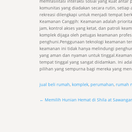
memfasilitasi interaksi sosial yang kuat ant
komunitas yang diadakan secara rutin, setia
rekreasi dilengkapi untuk menjadi tempat berk
Keamanan Canggih: Keamanan adalah prioritas
jam, kontrol akses yang ketat, dan patroli k
komplek dijaga oleh petugas keamanan profes
penghuni.Penggunaan teknologi keamanan ter
keamanan ini tidak hanya melindungi penghun
yang aman dan nyaman untuk tinggal.Keamana
tempat tinggal yang sangat diidamkan. Ini 
pilihan yang sempurna bagi mereka yang me
jual beli rumah
,
komplek
,
perumahan
,
rumah 
←
Memilih Hunian Hemat di Shila at Sawangan