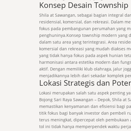
Konsep Desain Township
Shila at Sawangan, sebagai bagian integral d
residensial, komersial, dan rekreasi. Dalam
fokus pada pembangunan perumahan yang mew
penghuninya.Konsep township modern yang d
dalam satu area yang terintegrasi. Area resi
komersial dan rekreasi yang mudah diakses me
yang tidak hanya fokus pada aspek hunian te
harmonisasi antara estetika modern dan fung
aktif. Dengan memiliki klub olahraga, jalur j
menjadikannya lebih dari sekadar komplek pe
Lokasi Strategis dan Poten
Lokasi merupakan salah satu aspek penting yan
Bojong Sari Raya Sawangan – Depok, Shila at
memastikan kenyamanan dan efisiensi bagi p
titik fokus bagi banyak investor dan pembeli 
terus meningkat, dipercepat oleh pembukaan
tol ini tidak hanya memperpendek waktu perjal