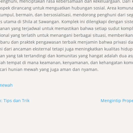
ar penghuni, menciptakan rasa kebersamaan dan kekeluargaan. Dari 
p aspek dirancang untuk menguatkan hubungan sosial. Area komuna
umpul, bermain, dan bersosialisasi, mendorong penghuni dari sega
 utama di Shila at Sawangan. Komplek ini dilengkapi dengan sis
eamanan yang terjadwal untuk memastikan bahwa setiap sudut komp
ional yang terlatih untuk menangani berbagai situasi, memberik
baru dan praktek pengawasan terbaik menjamin bahwa privasi da
i dari ancaman eksternal tetapi juga meningkatkan kualitas hid
n yang tak tertandingi dan komunitas yang hangat adalah dua a
adalah tempat di mana keamanan, kenyamanan, dan kehangatan ko
ncari hunian mewah yang juga aman dan nyaman.
mewah
: Tips dan Trik
Mengintip Prop