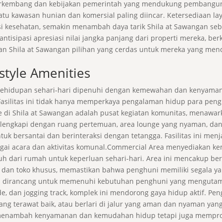
 berkembang dan kebijakan pemerintah yang mendukung pembangun
atu kawasan hunian dan komersial paling diincar. Ketersediaan 
itusi kesehatan, semakin menambah daya tarik Shila at Sawangan s
ntisipasi apresiasi nilai jangka panjang dari properti mereka, be
ikan Shila at Sawangan pilihan yang cerdas untuk mereka yang men
estyle Amenities
kehidupan sehari-hari dipenuhi dengan kemewahan dan kenyamana
asilitas ini tidak hanya memperkaya pengalaman hidup para peng
e di Shila at Sawangan adalah pusat kegiatan komunitas, menawa
i dilengkapi dengan ruang pertemuan, area lounge yang nyaman, d
uk bersantai dan berinteraksi dengan tetangga. Fasilitas ini menja
ai acara dan aktivitas komunal.Commercial Area menyediakan ke
 dari rumah untuk keperluan sehari-hari. Area ini mencakup berbag
 dan toko khusus, memastikan bahwa penghuni memiliki segala ya
ngan dirancang untuk memenuhi kebutuhan penghuni yang mengut
e, dan jogging track, komplek ini mendorong gaya hidup aktif. P
ang terawat baik, atau berlari di jalur yang aman dan nyaman yang
anya menambah kenyamanan dan kemudahan hidup tetapi juga memp