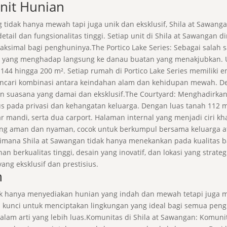
Unit Hunian
tidak hanya mewah tapi juga unik dan eksklusif, Shila at Saw
etail dan fungsionalitas tinggi. Setiap unit di Shila at Sawanga
imal bagi penghuninya.The Portico Lake Series: Sebagai salah sat
si yang menghadap langsung ke danau buatan yang menakjubkan. 
i 144 hingga 200 m². Setiap rumah di Portico Lake Series memiliki
mencari kombinasi antara keindahan alam dan kehidupan mewah. De
suasana yang damai dan eksklusif.The Courtyard: Menghadirkan 
 pada privasi dan kehangatan keluarga. Dengan luas tanah 112 m²
 mandi, serta dua carport. Halaman internal yang menjadi ciri k
ng aman dan nyaman, cocok untuk berkumpul bersama keluarga at
imana Shila at Sawangan tidak hanya menekankan pada kualitas b
n berkualitas tinggi, desain yang inovatif, dan lokasi yang strate
ng eksklusif dan prestisius.
n
ak hanya menyediakan hunian yang indah dan mewah tetapi juga
 kunci untuk menciptakan lingkungan yang ideal bagi semua peng
alam arti yang lebih luas.Komunitas di Shila at Sawangan: Komuni