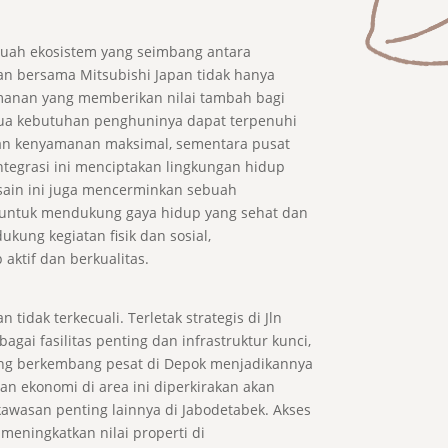
ebuah ekosistem yang seimbang antara
an bersama Mitsubishi Japan tidak hanya
anan yang memberikan nilai tambah bagi
ua kebutuhan penghuninya dapat terpenuhi
 dan kenyamanan maksimal, sementara pusat
ntegrasi ini menciptakan lingkungan hidup
esain ini juga mencerminkan sebuah
g untuk mendukung gaya hidup yang sehat dan
kung kegiatan fisik dan sosial,
ktif dan berkualitas.
dak terkecuali. Terletak strategis di Jln
i fasilitas penting dan infrastruktur kunci,
ang berkembang pesat di Depok menjadikannya
an ekonomi di area ini diperkirakan akan
wasan penting lainnya di Jabodetabek. Akses
meningkatkan nilai properti di