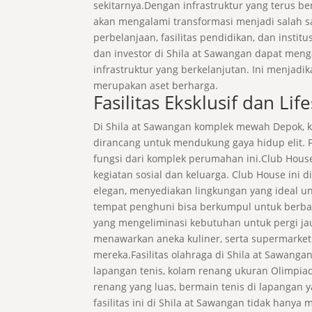
sekitarnya.Dengan infrastruktur yang terus
akan mengalami transformasi menjadi salah s
perbelanjaan, fasilitas pendidikan, dan inst
dan investor di Shila at Sawangan dapat menga
infrastruktur yang berkelanjutan. Ini menjad
merupakan aset berharga.
Fasilitas Eksklusif dan Lif
Di Shila at Sawangan komplek mewah Depok, 
dirancang untuk mendukung gaya hidup elit. F
fungsi dari komplek perumahan ini.Club Hous
kegiatan sosial dan keluarga. Club House in
elegan, menyediakan lingkungan yang ideal unt
tempat penghuni bisa berkumpul untuk berbag
yang mengeliminasi kebutuhan untuk pergi jauh
menawarkan aneka kuliner, serta supermarket
mereka.Fasilitas olahraga di Shila at Sawa
lapangan tenis, kolam renang ukuran Olimpiad
renang yang luas, bermain tenis di lapangan y
fasilitas ini di Shila at Sawangan tidak h