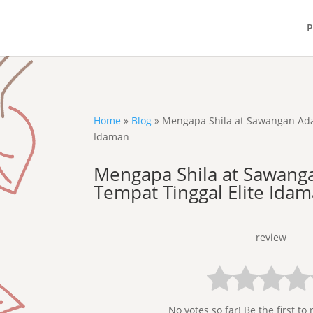
P
Home
»
Blog
»
Mengapa Shila at Sawangan Ada
Idaman
Mengapa Shila at Sawang
Tempat Tinggal Elite Ida
review
No votes so far! Be the first to 