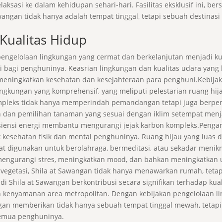
laksasi ke dalam kehidupan sehari-hari. Fasilitas eksklusif ini, 
angan tidak hanya adalah tempat tinggal, tetapi sebuah destina
Kualitas Hidup
pengelolaan lingkungan yang cermat dan berkelanjutan menjadi 
i bagi penghuninya. Keasrian lingkungan dan kualitas udara yang
al meningkatkan kesehatan dan kesejahteraan para penghuni.Kebijak
ngkungan yang komprehensif, yang meliputi pelestarian ruang hi
 kompleks tidak hanya memperindah pemandangan tetapi juga berp
en dan pemilihan tanaman yang sesuai dengan iklim setempat menjam
iensi energi membantu mengurangi jejak karbon kompleks.Pengar
 kesehatan fisik dan mental penghuninya. Ruang hijau yang luas
at digunakan untuk berolahraga, bermeditasi, atau sekadar meni
 mengurangi stres, meningkatkan mood, dan bahkan meningkatka
 vegetasi, Shila at Sawangan tidak hanya menawarkan rumah, tet
di Shila at Sawangan berkontribusi secara signifikan terhadap k
n kenyamanan area metropolitan. Dengan kebijakan pengelolaan l
gan memberikan tidak hanya sebuah tempat tinggal mewah, tetapi
semua penghuninya.