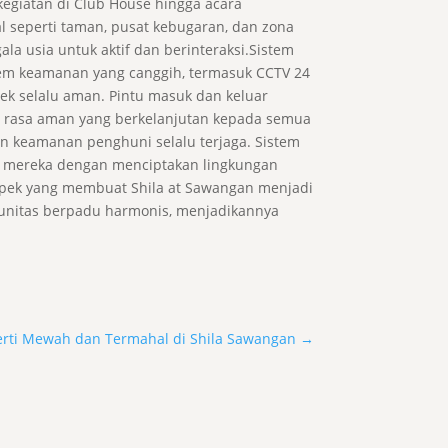
kegiatan di Club House hingga acara
l seperti taman, pusat kebugaran, dan zona
la usia untuk aktif dan berinteraksi.Sistem
tem keamanan yang canggih, termasuk CCTV 24
lek selalu aman. Pintu masuk dan keluar
an rasa aman yang berkelanjutan kepada semua
n keamanan penghuni selalu terjaga. Sistem
up mereka dengan menciptakan lingkungan
spek yang membuat Shila at Sawangan menjadi
munitas berpadu harmonis, menjadikannya
erti Mewah dan Termahal di Shila Sawangan
→