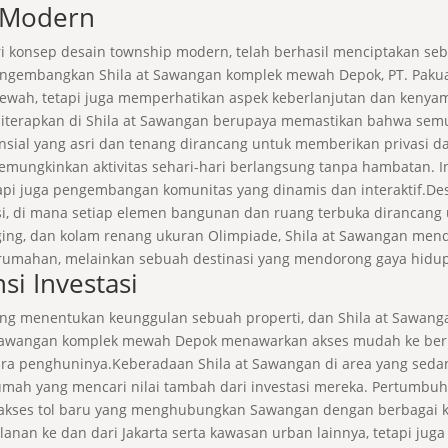
 Modern
ari konsep desain township modern, telah berhasil menciptakan s
 mengembangkan Shila at Sawangan komplek mewah Depok, PT. Paku
ah, tetapi juga memperhatikan aspek keberlanjutan dan kenyam
iterapkan di Shila at Sawangan berupaya memastikan bahwa sem
densial yang asri dan tenang dirancang untuk memberikan privasi
mungkinkan aktivitas sehari-hari berlangsung tanpa hambatan. I
tapi juga pengembangan komunitas yang dinamis dan interaktif.D
si, di mana setiap elemen bangunan dan ruang terbuka dirancan
ogging, dan kolam renang ukuran Olimpiade, Shila at Sawangan mendu
rumahan, melainkan sebuah destinasi yang mendorong gaya hidup a
si Investasi
g menentukan keunggulan sebuah properti, dan Shila at Sawangan ti
 Sawangan komplek mewah Depok menawarkan akses mudah ke berbaga
ara penghuninya.Keberadaan Shila at Sawangan di area yang sed
rumah yang mencari nilai tambah dari investasi mereka. Pertumbuh
 akses tol baru yang menghubungkan Sawangan dengan berbagai ka
anan ke dan dari Jakarta serta kawasan urban lainnya, tetapi juga 