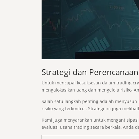
Strategi dan Perencanaan
Untuk mencapai kesuksesan dalam trading cr
mengalokasikan uang dan mengelola risiko, 
Salah satu langkah penting adalah menyusun re
risiko yang terkontrol. Strategi ini juga mel
Kami juga menyarankan untuk mengantisipasi
evaluasi usaha trading secara berkala, Anda 