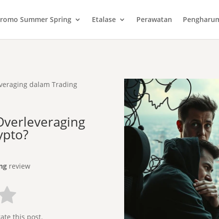
romo Summer Spring
Etalase
Perawatan
Pengharu
veraging dalam Trading
verleveraging
ypto?
ng
review
rate this post.