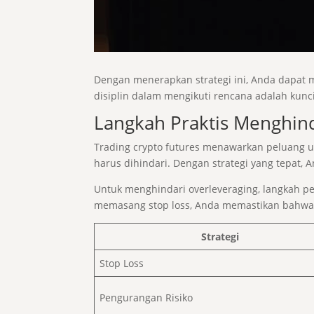
Dengan menerapkan strategi ini, Anda dapat 
disiplin dalam mengikuti rencana adalah kunc
Langkah Praktis Menghind
Trading crypto futures menawarkan peluang u
harus dihindari. Dengan strategi yang tepat
Untuk menghindari overleveraging, langkah pe
memasang stop loss, Anda memastikan bahwa k
Strategi
Stop Loss
Pengurangan Risiko