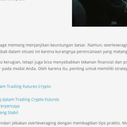
erage memang menjanjikan keuntungan besar. Namun, overleveragi
bak dalam situasi ini karena kurangnya perencanaan yang matang 
o kerugian, tetapi juga bisa menyebabkan tekanan finansial dan psi
 pada modal Anda. Oleh karena itu, penting untuk memiliki strate
lam Trading Futures Crypto
t
g dalam Trading Crypto Futures
Terpercaya
ng Stabil
ri jebakan overleveraging dengan membagikan tips praktis. Mula