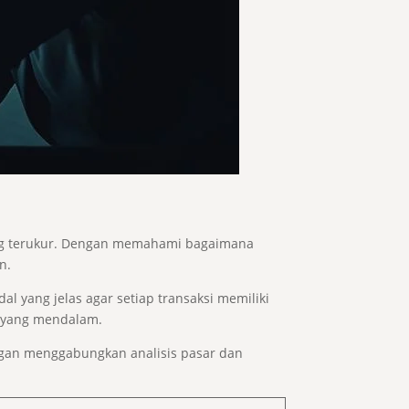
ang terukur. Dengan memahami bagaimana
n.
l yang jelas agar setiap transaksi memiliki
ar yang mendalam.
ngan menggabungkan analisis pasar dan