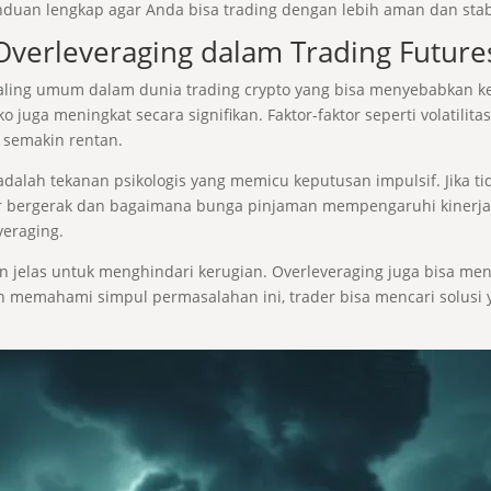
nduan lengkap agar Anda bisa trading dengan lebih aman dan stab
verleveraging dalam Trading Future
aling umum dalam dunia trading crypto yang bisa menyebabkan keru
ko juga meningkat secara signifikan. Faktor-faktor seperti volatil
 semakin rentan.
dalah tekanan psikologis yang memicu keputusan impulsif. Jika tid
 bergerak dan bagaimana bunga pinjaman mempengaruhi kinerja 
veraging.
an jelas untuk menghindari kerugian. Overleveraging juga bisa me
 memahami simpul permasalahan ini, trader bisa mencari solusi