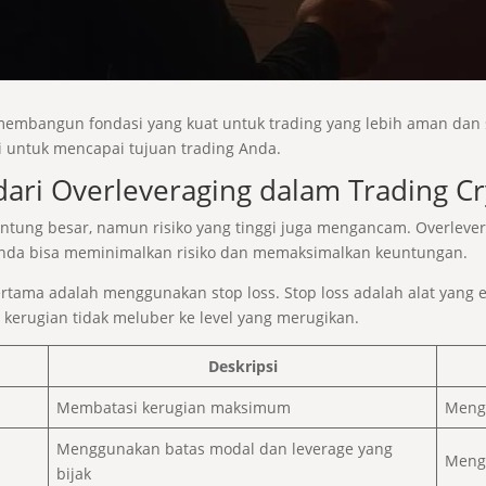
membangun fondasi yang kuat untuk trading yang lebih aman dan s
i untuk mencapai tujuan trading Anda.
ari Overleveraging dalam Trading Cr
ntung besar, namun risiko yang tinggi juga mengancam. Overlever
, Anda bisa meminimalkan risiko dan memaksimalkan keuntungan.
rtama adalah menggunakan stop loss. Stop loss adalah alat yang 
erugian tidak meluber ke level yang merugikan.
Deskripsi
Membatasi kerugian maksimum
Mengh
Menggunakan batas modal dan leverage yang
Mengo
bijak