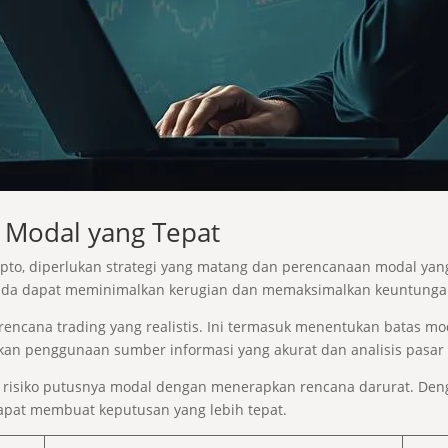
 Modal yang Tepat
ypto, diperlukan strategi yang matang dan perencanaan modal y
Anda dapat meminimalkan kerugian dan memaksimalkan keuntunga
ncana trading yang realistis. Ini termasuk menentukan batas moda
ibatkan penggunaan sumber informasi yang akurat dan analisis pas
 risiko putusnya modal dengan menerapkan rencana darurat. De
dapat membuat keputusan yang lebih tepat.