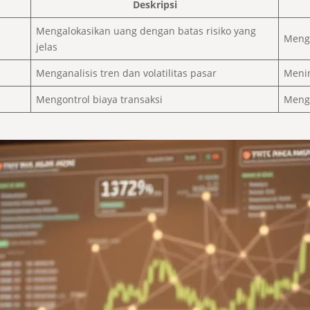
Deskripsi
Mengalokasikan uang dengan batas risiko yang
Mengh
jelas
Menganalisis tren dan volatilitas pasar
Menin
Mengontrol biaya transaksi
Meng