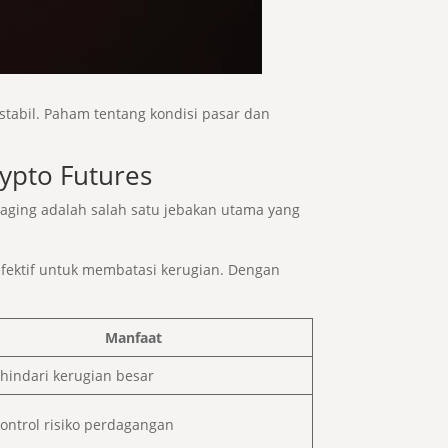
tabil. Paham tentang kondisi pasar dan
ypto Futures
aging adalah salah satu jebakan utama yang
efektif untuk membatasi kerugian. Dengan
Manfaat
indari kerugian besar
ntrol risiko perdagangan