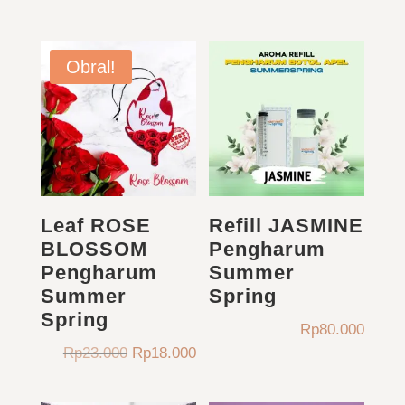
adalah:
ini
aslinya
saat
Rp23.000.
adalah:
adalah:
ini
Rp18.000.
Rp23.000.
adala
Obral!
Rp18.
Leaf ROSE
Refill JASMINE
BLOSSOM
Pengharum
Pengharum
Summer
Summer
Spring
Spring
Rp
80.000
Harga
Harga
Rp
23.000
Rp
18.000
aslinya
saat
adalah:
ini