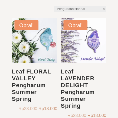
Obral!
Obral!
Leaf FLORAL
Leaf
VALLEY
LAVENDER
Pengharum
DELIGHT
Summer
Pengharum
Spring
Summer
Spring
Harga
Harga
Rp
23.000
Rp
18.000
aslinya
saat
Harga
Harga
Rp
23.000
Rp
18.000