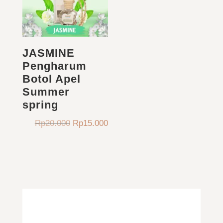
JASMINE
Pengharum
Botol Apel
Summer
spring
Harga
Harga
Rp
20.000
Rp
15.000
aslinya
saat
adalah:
ini
Rp20.000.
adalah:
Rp15.000.