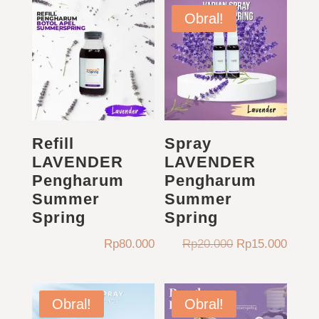
Rp23.000.
adalah:
Obral!
Rp18.000.
Refill
Spray
LAVENDER
LAVENDER
Pengharum
Pengharum
Summer
Summer
Spring
Spring
Harga
Harga
Rp
80.000
Rp
20.000
Rp
15.000
aslinya
saat
adalah:
ini
Rp20.000.
adala
Obral!
Obral!
Rp15.