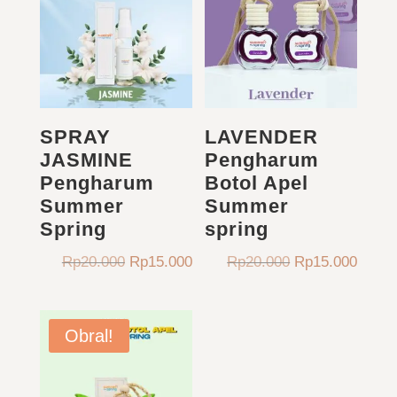
SPRAY
LAVENDER
JASMINE
Pengharum
Pengharum
Botol Apel
Summer
Summer
Spring
spring
Harga
Harga
Harga
Harga
Rp
20.000
Rp
15.000
Rp
20.000
Rp
15.000
aslinya
saat
aslinya
saat
adalah:
ini
adalah:
ini
Rp20.000.
adalah:
Rp20.000.
adala
Obral!
Rp15.000.
Rp15.