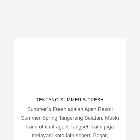
aslinya
saat
adalah:
ini
Rp20.000.
adala
Rp15.
TENTANG SUMMER'S FRESH
Summer’s Fresh adalah Agen Resmi
Summer Spring Tangerang Selatan. Meski
kami official agent Tangsel, kami juga
melayani kota lain seperti Bogor,