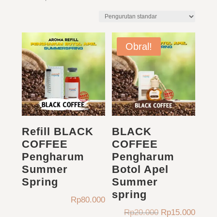
Obral!
Refill BLACK
BLACK
COFFEE
COFFEE
Pengharum
Pengharum
Summer
Botol Apel
Spring
Summer
spring
Rp
80.000
Harga
Harga
Rp
20.000
Rp
15.000