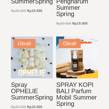
SummerSpring
Pengharum
Summer
Harga
Harga
Rp
20.000
Rp
15.000
Spring
aslinya
saat
adalah:
ini
Harga
Harga
Rp
20.000
Rp
15.000
Rp20.000.
adalah:
aslinya
saat
Rp15.000.
adalah:
ini
Rp20.000.
adalah:
Obral!
Obral!
Rp15.000.
Spray
SPRAY KOPI
OPHELIE
BALI Parfum
SummerSpring
Mobil Summer
Spring
Harga
Harga
Rp
20.000
Rp
15.000