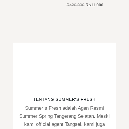
aslinya
saat
Harga
Harga
Rp
20.000
Rp
11.000
adalah:
ini
aslinya
saat
Rp20.000.
adalah:
adalah:
ini
Rp15.000.
Rp20.000.
adalah:
Rp11.000.
TENTANG SUMMER'S FRESH
Summer’s Fresh adalah Agen Resmi
Summer Spring Tangerang Selatan. Meski
kami official agent Tangsel, kami juga