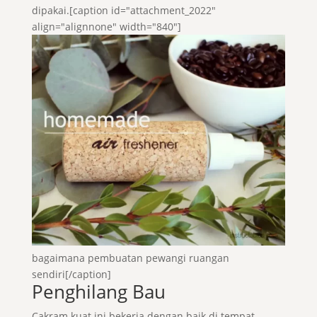
dipakai.[caption id="attachment_2022"
align="alignnone" width="840"]
bagaimana pembuatan pewangi ruangan
sendiri[/caption]
Penghilang Bau
Cakram kuat ini bekerja dengan baik di tempat