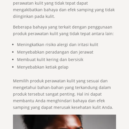
perawatan kulit yang tidak tepat dapat
mengakibatkan bahaya dan efek samping yang tidak
diinginkan pada kulit.
Beberapa bahaya yang terkait dengan penggunaan
produk perawatan kulit yang tidak tepat antara lain:
Meningkatkan risiko alergi dan iritasi kulit
Menyebabkan peradangan dan jerawat
Membuat kulit kering dan bersisik
Menyebabkan ketiak gelap
Memilih produk perawatan kulit yang sesuai dan
mengetahui bahan-bahan yang terkandung dalam
produk tersebut sangat penting. Hal ini dapat
membantu Anda menghindari bahaya dan efek
samping yang dapat merusak kesehatan kulit Anda.