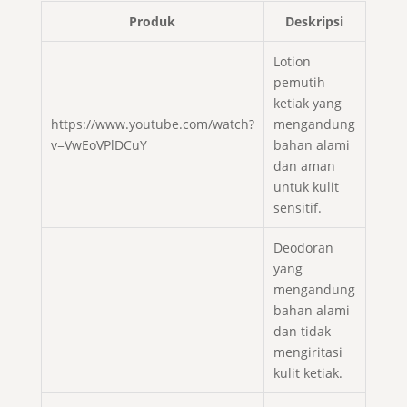
Produk
Deskripsi
Lotion
pemutih
ketiak yang
https://www.youtube.com/watch?
mengandung
v=VwEoVPlDCuY
bahan alami
dan aman
untuk kulit
sensitif.
Deodoran
yang
mengandung
bahan alami
dan tidak
mengiritasi
kulit ketiak.