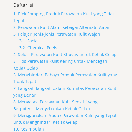
Daftar Isi
1. Efek Samping Produk Perawatan Kulit yang Tidak
Tepat
2. Perawatan Kulit Alami sebagai Alternatif Aman
3. Pelajari Jenis-jenis Perawatan Kulit Wajah
3.1. Facial
3.2. Chemical Peels
4. Solusi Perawatan Kulit Khusus untuk Ketiak Gelap
5. Tips Perawatan Kulit Kering untuk Mencegah
Ketiak Gelap
6. Menghindari Bahaya Produk Perawatan Kulit yang
Tidak Tepat
7. Langkah-langkah dalam Rutinitas Perawatan Kulit
yang Benar
8. Mengatasi Perawatan Kulit Sensitif yang
Berpotensi Menyebabkan Ketiak Gelap
9. Menggunakan Produk Perawatan Kulit yang Tepat
untuk Menghindari Ketiak Gelap
10. Kesimpulan