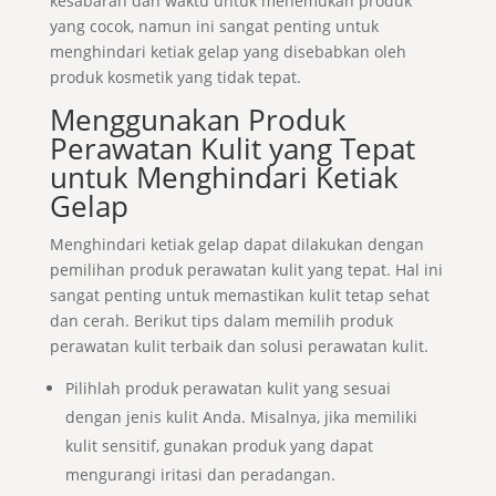
kesabaran dan waktu untuk menemukan produk
yang cocok, namun ini sangat penting untuk
menghindari ketiak gelap yang disebabkan oleh
produk kosmetik yang tidak tepat.
Menggunakan Produk
Perawatan Kulit yang Tepat
untuk Menghindari Ketiak
Gelap
Menghindari ketiak gelap dapat dilakukan dengan
pemilihan produk perawatan kulit yang tepat. Hal ini
sangat penting untuk memastikan kulit tetap sehat
dan cerah. Berikut tips dalam memilih produk
perawatan kulit terbaik dan solusi perawatan kulit.
Pilihlah produk perawatan kulit yang sesuai
dengan jenis kulit Anda. Misalnya, jika memiliki
kulit sensitif, gunakan produk yang dapat
mengurangi iritasi dan peradangan.