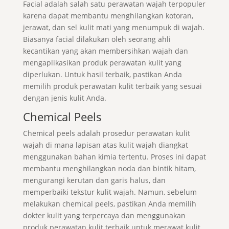
Facial adalah salah satu perawatan wajah terpopuler
karena dapat membantu menghilangkan kotoran,
jerawat, dan sel kulit mati yang menumpuk di wajah.
Biasanya facial dilakukan oleh seorang ahli
kecantikan yang akan membersihkan wajah dan
mengaplikasikan produk perawatan kulit yang
diperlukan. Untuk hasil terbaik, pastikan Anda
memilih produk perawatan kulit terbaik yang sesuai
dengan jenis kulit Anda.
Chemical Peels
Chemical peels adalah prosedur perawatan kulit
wajah di mana lapisan atas kulit wajah diangkat
menggunakan bahan kimia tertentu. Proses ini dapat
membantu menghilangkan noda dan bintik hitam,
mengurangi kerutan dan garis halus, dan
memperbaiki tekstur kulit wajah. Namun, sebelum
melakukan chemical peels, pastikan Anda memilih
dokter kulit yang terpercaya dan menggunakan
produk perawatan kulit terbaik untuk merawat kulit