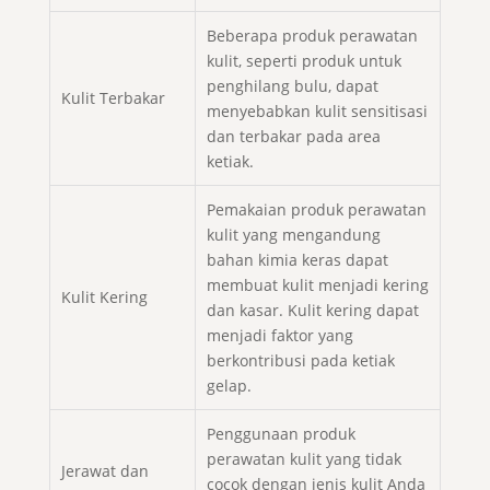
Beberapa produk perawatan
kulit, seperti produk untuk
penghilang bulu, dapat
Kulit Terbakar
menyebabkan kulit sensitisasi
dan terbakar pada area
ketiak.
Pemakaian produk perawatan
kulit yang mengandung
bahan kimia keras dapat
membuat kulit menjadi kering
Kulit Kering
dan kasar. Kulit kering dapat
menjadi faktor yang
berkontribusi pada ketiak
gelap.
Penggunaan produk
perawatan kulit yang tidak
Jerawat dan
cocok dengan jenis kulit Anda