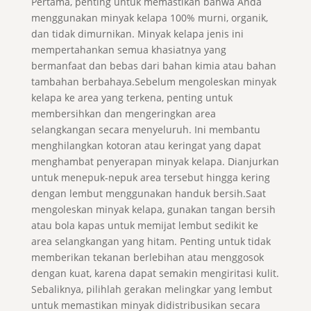
Pertama, penting untuk memastikan bahwa Anda
menggunakan minyak kelapa 100% murni, organik,
dan tidak dimurnikan. Minyak kelapa jenis ini
mempertahankan semua khasiatnya yang
bermanfaat dan bebas dari bahan kimia atau bahan
tambahan berbahaya.Sebelum mengoleskan minyak
kelapa ke area yang terkena, penting untuk
membersihkan dan mengeringkan area
selangkangan secara menyeluruh. Ini membantu
menghilangkan kotoran atau keringat yang dapat
menghambat penyerapan minyak kelapa. Dianjurkan
untuk menepuk-nepuk area tersebut hingga kering
dengan lembut menggunakan handuk bersih.Saat
mengoleskan minyak kelapa, gunakan tangan bersih
atau bola kapas untuk memijat lembut sedikit ke
area selangkangan yang hitam. Penting untuk tidak
memberikan tekanan berlebihan atau menggosok
dengan kuat, karena dapat semakin mengiritasi kulit.
Sebaliknya, pilihlah gerakan melingkar yang lembut
untuk memastikan minyak didistribusikan secara