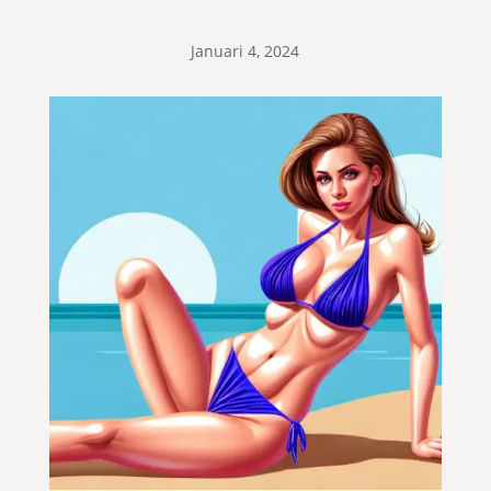
Januari 4, 2024