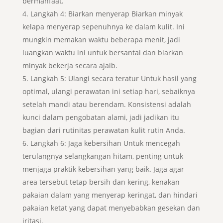
bermanfaat.
Langkah 4: Biarkan menyerap Biarkan minyak
kelapa menyerap sepenuhnya ke dalam kulit. Ini
mungkin memakan waktu beberapa menit, jadi
luangkan waktu ini untuk bersantai dan biarkan
minyak bekerja secara ajaib.
Langkah 5: Ulangi secara teratur Untuk hasil yang
optimal, ulangi perawatan ini setiap hari, sebaiknya
setelah mandi atau berendam. Konsistensi adalah
kunci dalam pengobatan alami, jadi jadikan itu
bagian dari rutinitas perawatan kulit rutin Anda.
Langkah 6: Jaga kebersihan Untuk mencegah
terulangnya selangkangan hitam, penting untuk
menjaga praktik kebersihan yang baik. Jaga agar
area tersebut tetap bersih dan kering, kenakan
pakaian dalam yang menyerap keringat, dan hindari
pakaian ketat yang dapat menyebabkan gesekan dan
iritasi.