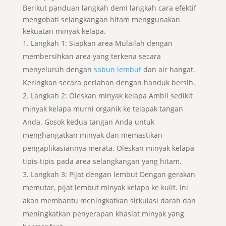
Berikut panduan langkah demi langkah cara efektif
mengobati selangkangan hitam menggunakan
kekuatan minyak kelapa.
Langkah 1: Siapkan area Mulailah dengan
membersihkan area yang terkena secara
menyeluruh dengan
sabun lembut
dan air hangat.
Keringkan secara perlahan dengan handuk bersih.
Langkah 2: Oleskan minyak kelapa Ambil sedikit
minyak kelapa murni organik ke telapak tangan
Anda. Gosok kedua tangan Anda untuk
menghangatkan minyak dan memastikan
pengaplikasiannya merata. Oleskan minyak kelapa
tipis-tipis pada area selangkangan yang hitam.
Langkah 3: Pijat dengan lembut Dengan gerakan
memutar, pijat lembut minyak kelapa ke kulit. Ini
akan membantu meningkatkan sirkulasi darah dan
meningkatkan penyerapan khasiat minyak yang