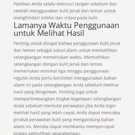
Pastikan Anda selalu mencuci tangan sebelum dan
setelah menggunakan kulit jeruk dan lemon untuk
menghindari infeksi dan iritasi pada kulit.
Lamanya Waktu Penggunaan
untuk Melihat Hasil
Penting untuk diingat bahwa penggunaan kulit jeruk
dan lemon sebagai solusi alami untuk memutihkan
selangkangan memerlukan waktu. Memutihkan
selangkangan dengan kulit jeruk dan lemon
memerlukan minimal tiga minggu penggunaan
reguler.Anda perlu konsisten menggunakan bahan
alami ini pada selangkangan Anda sebelum melihat
hasil yang diinginkan. Penting juga untuk
mempertimbangkan tingkat kegelapan selangkangan
Anda sebelum memulai perawatan.Jika Anda ingin
melihat hasil yang lebih cepat, Anda dapat mencoba
produk perawatan kulit yang mengandung bahan
alami ini. Mereka dapat membantu mempercepat
proses pemutihan selangkangan.