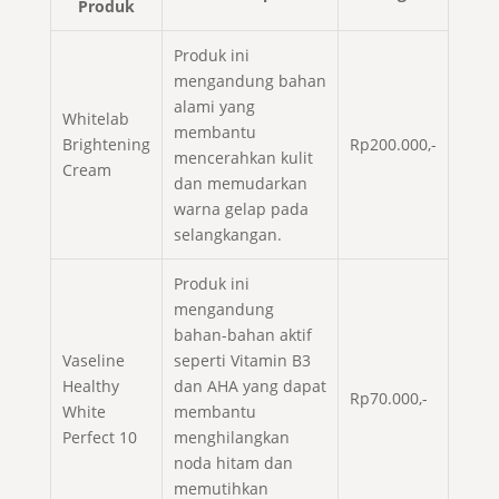
Produk
Produk ini
mengandung bahan
alami yang
Whitelab
membantu
Brightening
Rp200.000,-
mencerahkan kulit
Cream
dan memudarkan
warna gelap pada
selangkangan.
Produk ini
mengandung
bahan-bahan aktif
Vaseline
seperti Vitamin B3
Healthy
dan AHA yang dapat
Rp70.000,-
White
membantu
Perfect 10
menghilangkan
noda hitam dan
memutihkan