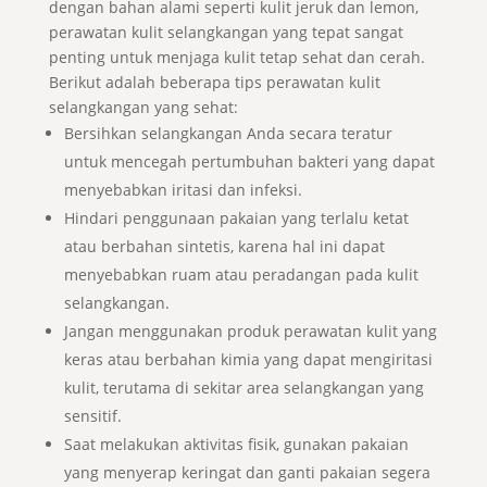
dengan bahan alami seperti kulit jeruk dan lemon,
perawatan kulit selangkangan yang tepat sangat
penting untuk menjaga kulit tetap sehat dan cerah.
Berikut adalah beberapa tips perawatan kulit
selangkangan yang sehat:
Bersihkan selangkangan Anda secara teratur
untuk mencegah pertumbuhan bakteri yang dapat
menyebabkan iritasi dan infeksi.
Hindari penggunaan pakaian yang terlalu ketat
atau berbahan sintetis, karena hal ini dapat
menyebabkan ruam atau peradangan pada kulit
selangkangan.
Jangan menggunakan produk perawatan kulit yang
keras atau berbahan kimia yang dapat mengiritasi
kulit, terutama di sekitar area selangkangan yang
sensitif.
Saat melakukan aktivitas fisik, gunakan pakaian
yang menyerap keringat dan ganti pakaian segera