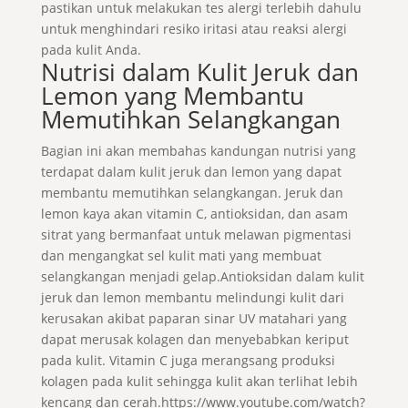
pastikan untuk melakukan tes alergi terlebih dahulu
untuk menghindari resiko iritasi atau reaksi alergi
pada kulit Anda.
Nutrisi dalam Kulit Jeruk dan
Lemon yang Membantu
Memutihkan Selangkangan
Bagian ini akan membahas kandungan nutrisi yang
terdapat dalam kulit jeruk dan lemon yang dapat
membantu memutihkan selangkangan. Jeruk dan
lemon kaya akan vitamin C, antioksidan, dan asam
sitrat yang bermanfaat untuk melawan pigmentasi
dan mengangkat sel kulit mati yang membuat
selangkangan menjadi gelap.Antioksidan dalam kulit
jeruk dan lemon membantu melindungi kulit dari
kerusakan akibat paparan sinar UV matahari yang
dapat merusak kolagen dan menyebabkan keriput
pada kulit. Vitamin C juga merangsang produksi
kolagen pada kulit sehingga kulit akan terlihat lebih
kencang dan cerah.https://www.youtube.com/watch?