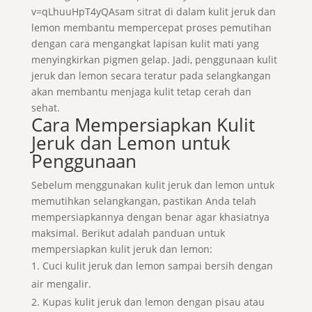
v=qLhuuHpT4yQAsam sitrat di dalam kulit jeruk dan
lemon membantu mempercepat proses pemutihan
dengan cara mengangkat lapisan kulit mati yang
menyingkirkan pigmen gelap. Jadi, penggunaan kulit
jeruk dan lemon secara teratur pada selangkangan
akan membantu menjaga kulit tetap cerah dan
sehat.
Cara Mempersiapkan Kulit
Jeruk dan Lemon untuk
Penggunaan
Sebelum menggunakan kulit jeruk dan lemon untuk
memutihkan selangkangan, pastikan Anda telah
mempersiapkannya dengan benar agar khasiatnya
maksimal. Berikut adalah panduan untuk
mempersiapkan kulit jeruk dan lemon:
Cuci kulit jeruk dan lemon sampai bersih dengan
air mengalir.
Kupas kulit jeruk dan lemon dengan pisau atau