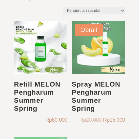
Obral!
Refill MELON
Spray MELON
Pengharum
Pengharum
Summer
Summer
Spring
Spring
Harga
Harga
Rp
80.000
Rp
20.000
Rp
15.000
aslinya
saat
adalah:
ini