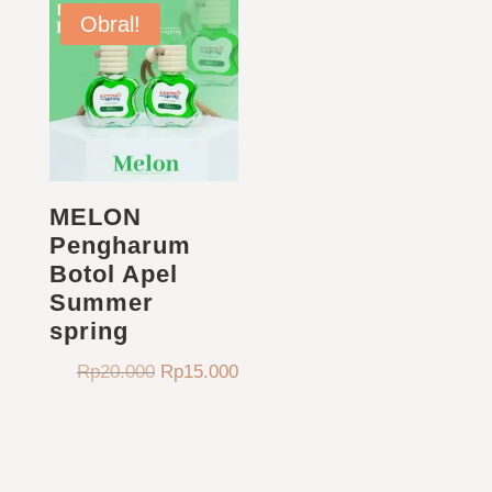
Rp20.000.
adala
Obral!
Rp15.
MELON
Pengharum
Botol Apel
Summer
spring
Harga
Harga
Rp
20.000
Rp
15.000
aslinya
saat
adalah:
ini
Rp20.000.
adalah:
Rp15.000.