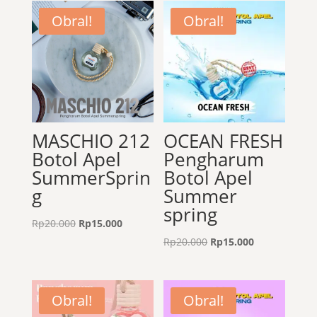
Obral!
Obral!
MASCHIO 212
OCEAN FRESH
Botol Apel
Pengharum
SummerSprin
Botol Apel
g
Summer
spring
Harga
Harga
Rp
20.000
Rp
15.000
aslinya
saat
Harga
Harga
Rp
20.000
Rp
15.000
adalah:
ini
aslinya
saat
Rp20.000.
adalah:
adalah:
ini
Rp15.000.
Rp20.000.
adalah:
Obral!
Obral!
Rp15.000.