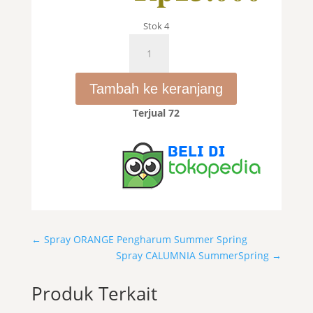
ada
saat
Rp2
ini
ada
Stok 4
Rp1
Kuantitas
CALUMNIA
Botol
Tambah ke keranjang
Apel
SummerSpring
Terjual 72
←
Spray ORANGE Pengharum Summer Spring
Spray CALUMNIA SummerSpring
→
Produk Terkait