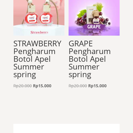
STRAWBERRY
GRAPE
Pengharum
Pengharum
Botol Apel
Botol Apel
Summer
Summer
spring
spring
Harga
Harga
Harga
Harga
Rp
20.000
Rp
15.000
Rp
20.000
Rp
15.000
aslinya
saat
aslinya
saat
adalah:
ini
adalah:
ini
Rp20.000.
adalah:
Rp20.000.
adalah:
Rp15.000.
Rp15.000.