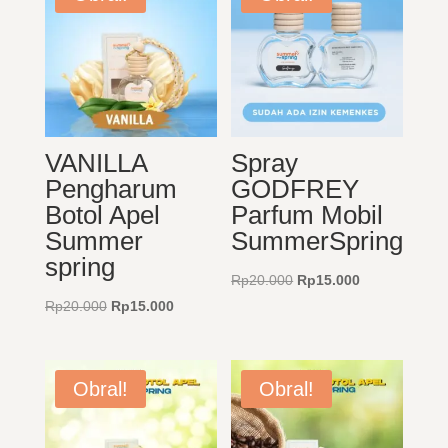
VANILLA
Spray
Pengharum
GODFREY
Botol Apel
Parfum Mobil
Summer
SummerSpring
spring
Harga
Harga
Rp
20.000
Rp
15.000
Harga
Harga
aslinya
saat
Rp
20.000
Rp
15.000
aslinya
saat
adalah:
ini
adalah:
ini
Rp20.000.
adalah:
Rp20.000.
adalah:
Rp15.000.
Obral!
Obral!
Rp15.000.