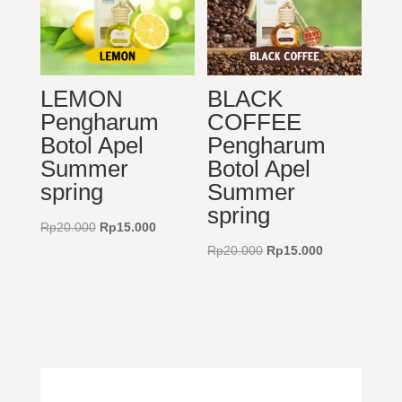
LEMON
BLACK
Pengharum
COFFEE
Botol Apel
Pengharum
Summer
Botol Apel
spring
Summer
spring
Harga
Harga
Rp
20.000
Rp
15.000
aslinya
saat
Harga
Harga
Rp
20.000
Rp
15.000
adalah:
ini
aslinya
saat
Rp20.000.
adalah:
adalah:
ini
Rp15.000.
Rp20.000.
adalah:
Rp15.000.