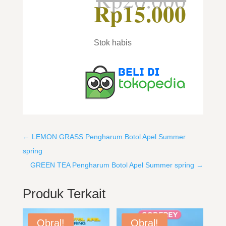
Rp
15.000
asli
Har
adal
saat
Rp2
ini
Stok habis
adal
Rp1
←
LEMON GRASS Pengharum Botol Apel Summer
spring
GREEN TEA Pengharum Botol Apel Summer spring
→
Produk Terkait
Obral!
Obral!