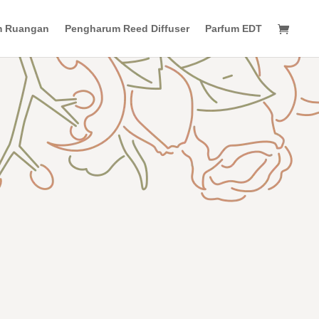
m Ruangan
Pengharum Reed Diffuser
Parfum EDT