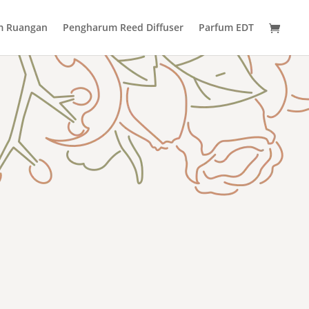
m Ruangan
Pengharum Reed Diffuser
Parfum EDT