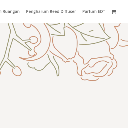
m Ruangan
Pengharum Reed Diffuser
Parfum EDT