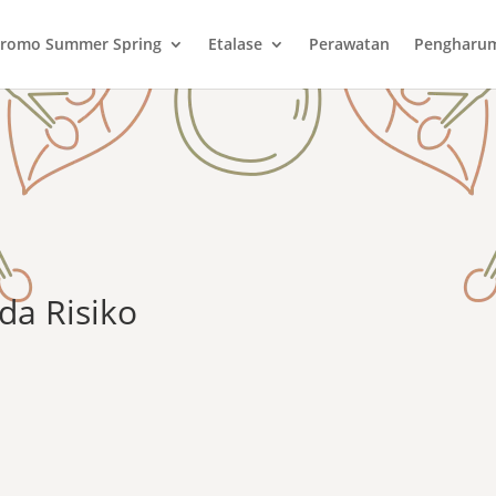
romo Summer Spring
Etalase
Perawatan
Pengharu
da Risiko