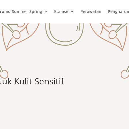
romo Summer Spring
Etalase
Perawatan
Pengharu
uk Kulit Sensitif