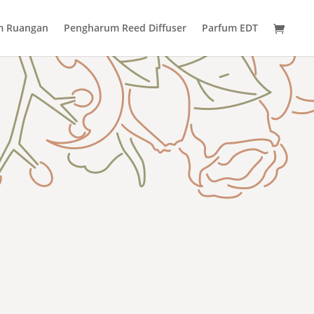
m Ruangan
Pengharum Reed Diffuser
Parfum EDT