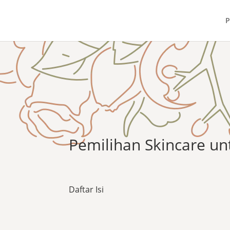
P
Pemilihan Skincare unt
Daftar Isi