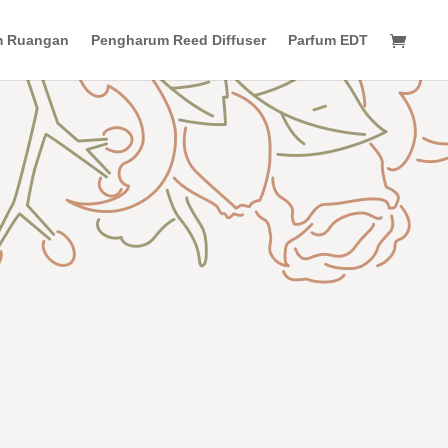
m Ruangan
Pengharum Reed Diffuser
Parfum EDT