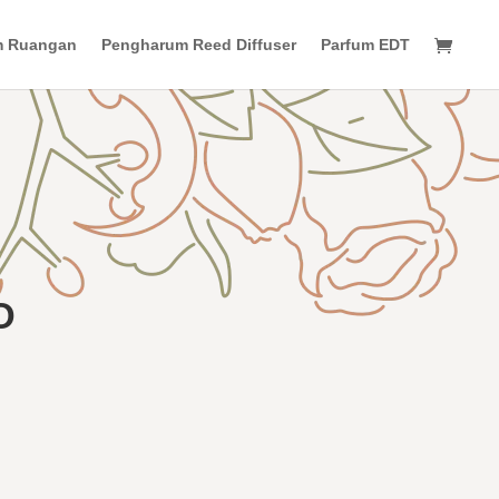
m Ruangan
Pengharum Reed Diffuser
Parfum EDT
O