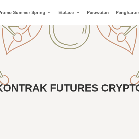
Promo Summer Spring
Etalase
Perawatan
Pengharu
KONTRAK FUTURES CRYPT