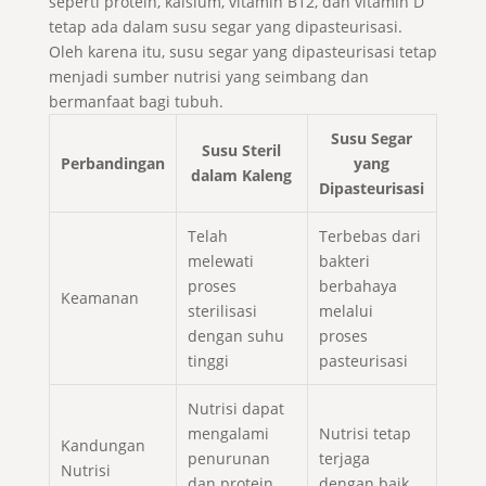
seperti protein, kalsium, vitamin B12, dan vitamin D
tetap ada dalam susu segar yang dipasteurisasi.
Oleh karena itu, susu segar yang dipasteurisasi tetap
menjadi sumber nutrisi yang seimbang dan
bermanfaat bagi tubuh.
Susu Segar
Susu Steril
Perbandingan
yang
dalam Kaleng
Dipasteurisasi
Telah
Terbebas dari
melewati
bakteri
proses
berbahaya
Keamanan
sterilisasi
melalui
dengan suhu
proses
tinggi
pasteurisasi
Nutrisi dapat
mengalami
Nutrisi tetap
Kandungan
penurunan
terjaga
Nutrisi
dan protein
dengan baik